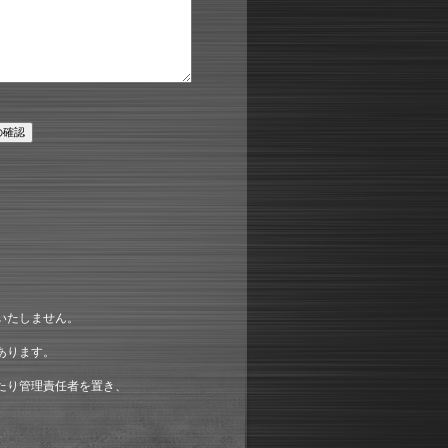
。
、
いたしません。
あります。
たり管理責任者を置き、