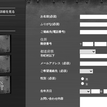
お名前(必須)
ふりがな(必須)
ご連絡先(電話番号)
住所
郵便番号
〒
-
都道府県
市町村以下
メールアドレス（必須）
ご希望連絡先（必須）
性別（必須）
男
女
生年月日
年
お問い合わせ内容